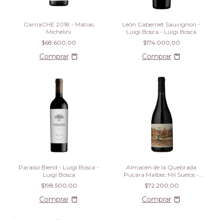
GarnaCHE 2018 - Matias
León Cabernet Sauvignon -
Michelini
Luigi Bosca - Luigi Bosca
$68.600,00
$174.000,00
Paraiso Blend - Luigi Bosca -
Almacen de la Quebrada
Luigi Bosca
Pucara Malbec Mil Suelos -
Almacen de La Quebrada
$198.500,00
$72.200,00