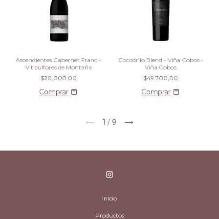
Ascendientes Cabernet Franc -
Cocodrilo Blend - Viña Cobos -
Viticultores de Montaña
Viña Cobos
$20.000,00
$49.700,00
1
/
9
Inicio
Productos