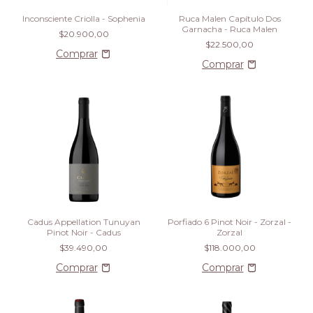
Inconsciente Criolla - Sophenia
Ruca Malen Capítulo Dos
Garnacha - Ruca Malen
$20.900,00
$22.500,00
Cadus Appellation Tunuyan
Porfiado 6 Pinot Noir - Zorzal -
Pinot Noir - Cadus
Zorzal
$39.490,00
$118.000,00