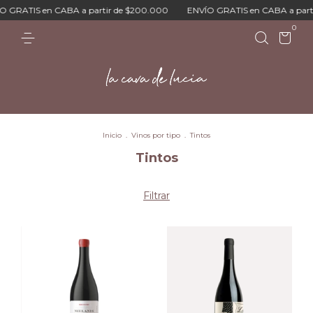
n CABA a partir de $200.000
ENVÍO GRATIS en CABA a partir de $200
0
Inicio
.
Vinos por tipo
.
Tintos
Tintos
Filtrar