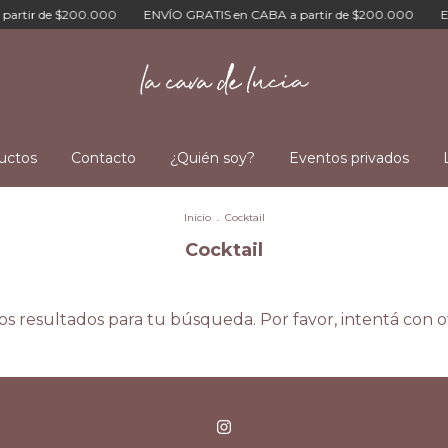
rtir de $200.000
ENVÍO GRATIS en CABA a partir de $200.000
ENV
uctos
Contacto
¿Quién soy?
Eventos privados
Inicio
.
Cocktail
Cocktail
 resultados para tu búsqueda. Por favor, intentá con otr