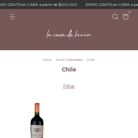
ÍO GRATIS en CABA a partir de $200.000
ENVÍO GRATIS en CABA a par
0
Inicio
.
Vinos importados
.
Chile
Chile
Filtrar