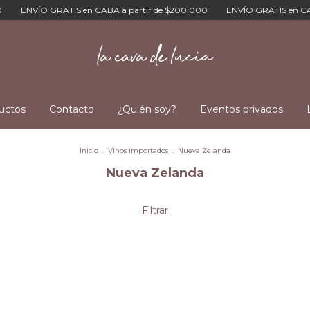
ENVÍO GRATIS en CABA a partir de $200.000
ENVÍO GRATIS en CABA
uctos
Contacto
¿Quién soy?
Eventos privados
Inicio
.
Vinos importados
.
Nueva Zelanda
Nueva Zelanda
Filtrar