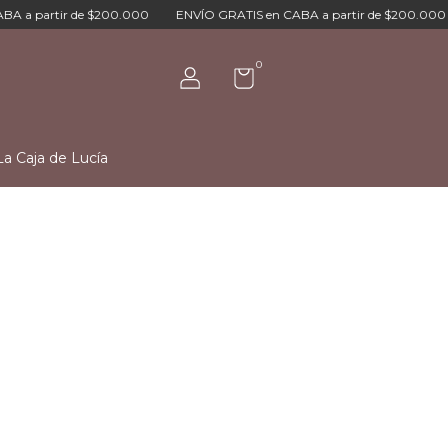
 a partir de $200.000
ENVÍO GRATIS en CABA a partir de $200.000
0
La Caja de Lucía