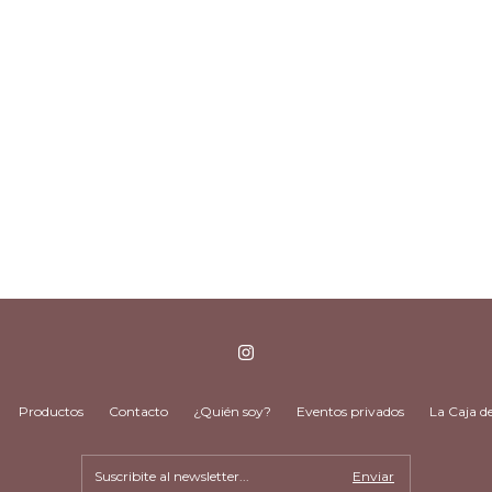
Productos
Contacto
¿Quién soy?
Eventos privados
La Caja d